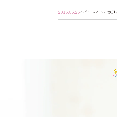
2016.05.26
ベビースイムに参加
投
稿
の
ペ
ー