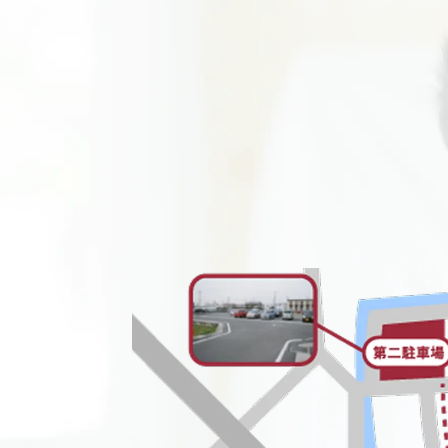
ジ
送
り