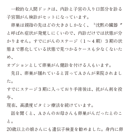
一般的な人間ドックは、内診と子宮の入り口部分を診る
子宮頸がん検診がセットになっています。
卵巣は親指の先ほどの大きさしかなく、〝沈黙の臓器〞
と呼ばれ症状が発覚しにくいので、内診だけでは状態が分
かりません。すでにがんのステージ（１〜４期）３期の状
態まで悪化している状態で見つかるケースも少なくないた
め、
オプションとして卵巣がん健診を付ける人もいます。
先日、卵巣が腫れていると言ってＡさんが来院されまし
た。
すでにステージ３期に入っており手術後は、抗がん剤を投
与、
現在、高濃度ビタミン療法を続けています。
話を聞くと、Ａさんのお母さんも卵巣がんだったとのこ
と。
20歳以上の娘さんにも遺伝子検査を勧めました。身内に卵